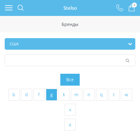
0
Stelso
Бренды
Все
b
d
f
g
k
m
n
q
t
w
x
а